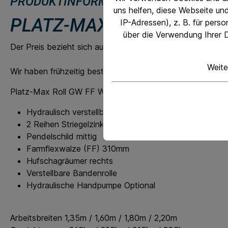
PRODUKTINFORMATIONEN "PLATZ-MAX
uns helfen, diese Webseite un
®
PLATZ-MAX
ROLL GW FF
IP-Adressen), z. B. für pers
über die Verwendung Ihrer D
Der Preis bezieht sich auf die kleine Ausführung. Andere G
Weite
Wir haben frühzeitig bestellt und alle Variationen verfügb
Platz-Max Roll GW FF Walze
Hydraulisch verstellbares Fahrgestell
2 Reihen Striegelzinken vorne
Pendelschild mittig
Farmflexwalze (FF) 310mm
Hufschagräumer rechts
Verstellbare Bandenrolle
Hydraulische Handpumpe Optional
Arbeitsbreiten 1,35m / 1,60m / 1,80m / 2,20m