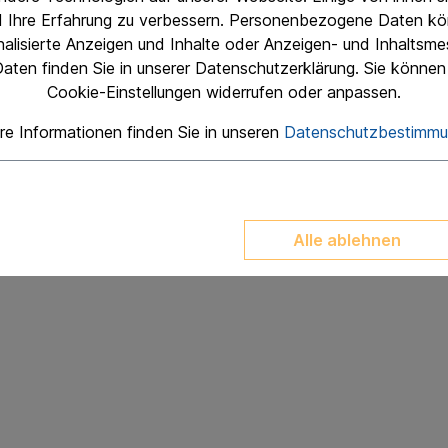
 ROLL GW FF WALZE"
d Ihre Erfahrung zu verbessern. Personenbezogene Daten kö
 WALZE
onalisierte Anzeigen und Inhalte oder Anzeigen- und Inhaltsm
aten finden Sie in unserer Datenschutzerklärung. Sie können 
Cookie-Einstellungen widerrufen oder anpassen.
rößen bitte anfragen.
re Informationen finden Sie in unseren
Datenschutzbestimm
ar sofort ab Lager! Lieferung und Einstellung auf Reitboden un
Alle ablehnen