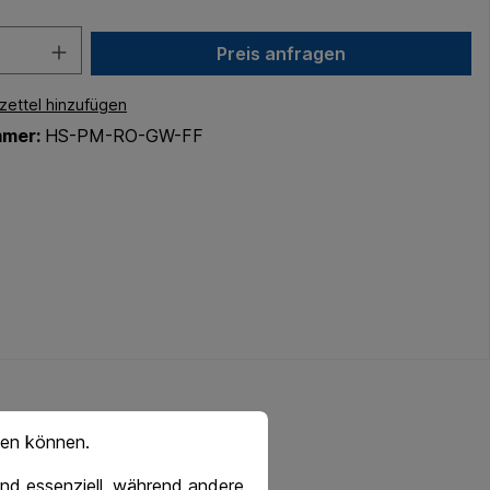
Preis anfragen
ettel hinzufügen
mmer:
HS-PM-RO-GW-FF
hen können.
nd essenziell, während andere