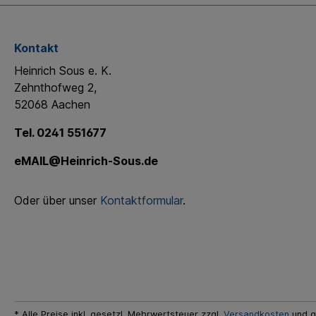
beraten Sie gerne zu Ihrem passenden Reitplanplaner
egal ob Springen, Dressur, Western, Gangpferde oder
Freizeit.
Kontakt
Heinrich Sous e. K.
Zehnthofweg 2,
52068 Aachen
Tel. 0241 551677
eMAIL@Heinrich-Sous.de
Oder über unser
Kontaktformular
.
* Alle Preise inkl. gesetzl. Mehrwertsteuer zzgl.
Versandkosten
und g