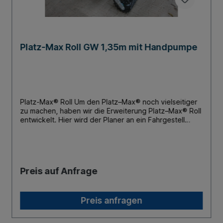
Platz-Max Roll GW 1,35m mit Handpumpe
Platz-Max® Roll Um den Platz–Max® noch vielseitiger
zu machen, haben wir die Erweiterung Platz–Max® Roll
entwickelt. Hier wird der Planer an ein Fahrgestell
montiert, wodurch die Palette der möglichen
Zugfahrzeuge nun nicht mehr eingeschränkt ist.
Einsatzgebiete des Platz-Max® Roll Der Platz–Max®
Roll eignet sich für Anlagen auf denen mit
Stallschleppern gearbeitet wird. Mit Hilfe des
Preis auf Anfrage
Fahrgestells kann der Platz–Max® Roll rangiert und
versetzt werden. Die Räder können hydraulisch oder
mechanisch, je nach Zugfahrzeug, hochgefahren oder
Preis anfragen
abgesenkt werden. Die Arbeitsleistung des Platz–
Max® Roll wird durch das Fahrgestell nicht
beeinträchtigt. Wahlweise steht eine Zugöse oder eine