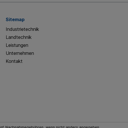
Kugelkopfanhängung zur Verfügung. Sowohl die
Zugöse als auch die Kugelkopfanhängung eignen sich
für den Stallschlepper. Der Platz–Max® Roll kann aber
auch an folgende Geräte angehängt werden: John
Sitemap
Deere Gator, Allrad – Pkw, ATV, Quad, größere
Aufsitzmäher (techn. Voraussetzungen!) oder Egholm
Industrietechnik
Systemträger. Durch ein höhenverstellbares Stützrad,
Landtechnik
das an der Deichsel angebracht ist, kann der Platz–
Max® Roll auch problemlos, wie ein Anhänger, von
Leistungen
Hand rangiert werden. Platz Max® Roll GW, 1,35 m, 210
Unternehmen
kg
Kontakt
gf. Nachnahmegebühren, wenn nicht anders angegeben.