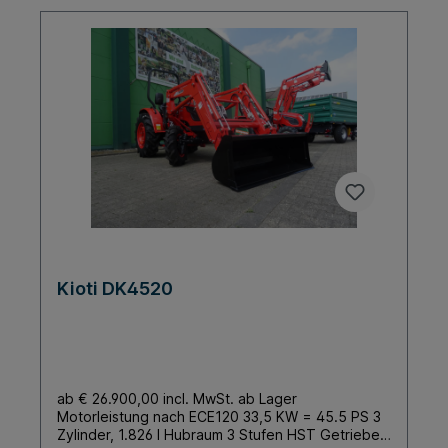
Bedienung Hohe Bodenfreiheit durch Portalachse
Frontlader mit Parallelführung Felgengewicht 100
kg Ackerstollen Frontlader mit Parallelführung
1.207 Kg Hubkraft Schaufel
Kioti DK4520
ab € 26.900,00 incl. MwSt. ab Lager
Motorleistung nach ECE120 33,5 KW = 45.5 PS 3
Zylinder, 1.826 l Hubraum 3 Stufen HST Getriebe