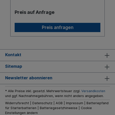
(am Koppelpunkt, über den gesamten Hubweg)
Leergewicht 1.610 kg Kraftvoller CRDI
Preis auf Anfrage
Dieselmotor Schaltgetriebe Vierradantrieb Nasse
Scheibenbremsen Heckzapfwelle und Dreipunkt
Kat 1 Unabhängige Zapfwellenschaltung 1 DW
Preis anfragen
Steuergerät Standard Klappbügel (Hinten)
Beleuchtete Armaturen Servolenkung und
verstellbares Lenkrad Ergonomisch gestalteter
Fahrerplatz Gefederter Fahrersitz Einfache
Bedienung Hohe Bodenfreiheit durch Portalachse
Frontlader mit Parallelführung Scharmüller
Kontakt
Rasterschiene Anhängerkupplung Ackerstollen
Breitreifen Frontlader mit Parallelführung 1.207 Kg
Hubkraft Ohne Platz-Max
Sitemap
Newsletter abonnieren
* Alle Preise inkl. gesetzl. Mehrwertsteuer zzgl.
Versandkosten
und ggf. Nachnahmegebühren, wenn nicht anders angegeben.
Widerrufsrecht
|
Datenschutz
|
AGB
|
Impressum
|
Batteriepfand
für Starterbatterien
|
Batteriegesetzhinweise
|
Cookie
Einstellungen ändern