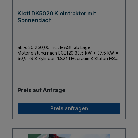
Ackerstollen Frontlader mit Parallelführung 1.207
Kg Hubkraft
Kioti DK5020 Kleintraktor mit
Sonnendach
ab € 30.250,00 incl. MwSt. ab Lager
Motorleistung nach ECE120 33,5 KW = 37,5 KW =
50,9 PS 3 Zylinder, 1.826 l Hubraum 3 Stufen HST
Getriebe Höchstgeschwindigkeit 29,7 km/h
Außenbreite 1.596 mm min. (AS Bereifung)
Hubkraft 1.417 kg (am Koppelpunkt, über den
gesamten Hubweg) Leergewicht 1.598 kg
Kraftvoller CRDI Dieselmotor 3-Stufen-
Preis auf Anfrage
Hydrostatantrieb Vierradantrieb Nasse
Scheibenbremsen Heckzapfwelle und Dreipunkt
Kat 1 Unabhängige Zapfwellenschaltung 1 DW
Preis anfragen
Steuergerät Standard Klappbügel (Hinten)
Beleuchtete Armaturen Servolenkung und
verstellbares Lenkrad Ergonomisch gestalteter
Fahrerplatz Gefederter Fahrersitz Einfache
Bedienung 2-Fahrpedalsystem Stationäre
Zapfwelle, Cruise PTO (HST Link optional) Hohe