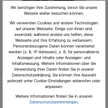
Wir benötigen Ihre Zustimmung, bevor Sie unsere
Website weiter besuchen können.
Wir verwenden Cookies und andere Technologien
auf unserer Webseite. Einige von ihnen sind
Kioti DK5020 Vollausstattung
essenziell, während andere uns helfen, diese
Webseite und Ihre Erfahrung zu verbessern.
Personenbezogene Daten können verarbeitet
werden (z. B. IP-Adressen), z. B. für personalisierte
Anzeigen und Inhalte oder Anzeigen- und
ab € 32.500,00 incl. MwSt. ab Lager
Motorleistung nach ECE120 33,5 KW = 37,5 KW =
Inhaltsmessung. Weitere Informationen über die
50,9 PS 3 Zylinder, 1.826 l Hubraum 16x16
Verwendung Ihrer Daten finden Sie in unserer
Schaltgetriebe (Hydro Shuttle)
Datenschutzerklärung. Sie können Ihre Auswahl
Höchstgeschwindigkeit 32,8 km/h Außenbreite
1.596 mm min. (AS Bereifung) Hubkraft 1.417 kg
jederzeit unter Cookie-Einstellungen widerrufen oder
(am Koppelpunkt, über den gesamten Hubweg)
anpassen.
Leergewicht 1.610 kg Kraftvoller CRDI
Preis auf Anfrage
Dieselmotor Schaltgetriebe Vierradantrieb Nasse
Weitere Informationen finden Sie in unseren
Scheibenbremsen Heckzapfwelle und Dreipunkt
Kat 1 Unabhängige Zapfwellenschaltung 1 DW
Datenschutzbestimmungen
.
Preis anfragen
Steuergerät Standard Klappbügel (Hinten)