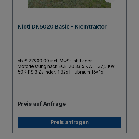
Kioti DK5020 Basic - Kleintraktor
ab € 27.900,00 incl. MwSt. ab Lager
Motorleistung nach ECE120 33,5 KW = 37,5 KW =
50,9 PS 3 Zylinder, 1.826 l Hubraum 16x16
Schaltgetriebe (Hydro Shuttle)
Höchstgeschwindigkeit 32,8 km/h Außenbreite
1.596 mm min. (AS Bereifung) Hubkraft 1.417 kg
(am Koppelpunkt, über den gesamten Hubweg)
Leergewicht 1.610 kg Kraftvoller CRDI
Preis auf Anfrage
Dieselmotor Schaltgetriebe Vierradantrieb Nasse
Scheibenbremsen Heckzapfwelle und Dreipunkt
Kat 1 Unabhängige Zapfwellenschaltung 1 DW
Preis anfragen
Steuergerät Standard Klappbügel (Hinten)
Beleuchtete Armaturen Servolenkung und
verstellbares Lenkrad Ergonomisch gestalteter
Fahrerplatz Gefederter Fahrersitz Einfache