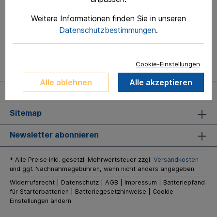
Weitere Informationen finden Sie in unseren
Datenschutzbestimmungen
.
Cookie-Einstellungen
Alle ablehnen
Alle akzeptieren
Kontakt
Sitemap
Newsletter abonnieren
* Alle Preise inkl. gesetzl. Mehrwertsteuer zzgl.
Versandkosten
und ggf. Nachnahmegebühren, wenn nicht anders angegeben.
Widerrufsrecht
|
Datenschutz
|
AGB
|
Impressum
|
Batteriepfand
für Starterbatterien
|
Batteriegesetzhinweise
|
Cookie
Einstellungen ändern