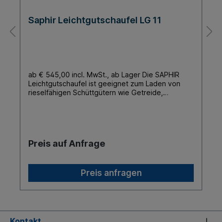
Saphir Leichtgutschaufel LG 11
ab € 545,00 incl. MwSt., ab Lager Die SAPHIR
Leichtgutschaufel ist geeignet zum Laden von
rieselfähigen Schüttgütern wie Getreide,
Kunstdünger, Hackschnitzel und weiteren
voluminösen Gütern bis max. 950 kg/m³.
Technische Daten LG 11 Breite ca. (mm) 1100
Höhe ca. (mm) 790 Tiefe ca. (mm) 850 Gewicht
ca. (kg) 155 Inhalt (gestrichen nach DIN) ca. (l)
Preis auf Anfrage
410 Inhalt (gehäuft nach SAE) ca. (l) 512
Geräteaufnahme Weidemann, Manitou, Gehl,
Mustang
Preis anfragen
Kontakt