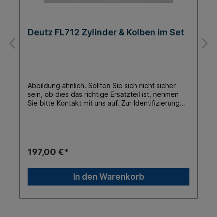
Deutz FL712 Zylinder & Kolben im Set
Abbildung ähnlich. Sollten Sie sich nicht sicher
sein, ob dies das richtige Ersatzteil ist, nehmen
Sie bitte Kontakt mit uns auf. Zur Identifizierung
der Ersatzteile brauchen wir die Motornummer
Ihres Deutz-Motors. Achtung: Die Montage des
Produktes darf nur durch eine geschulte
Fachkraft erfolgen.Ein Umtausch, auch nur
probehalber montierter Produkte, ist
197,00 €*
ausgeschlossen.Für Folgeschäden nach
fehlerhafter Montage wird nicht gehaftet.
In den Warenkorb