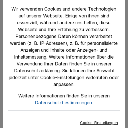
Heinrich Sous e.K.
Wir verwenden Cookies und andere Technologien
Zehnthofweg 2
auf unserer Webseite. Einige von ihnen sind
52068 Aachen
essenziell, während andere uns helfen, diese
Webseite und Ihre Erfahrung zu verbessern.
Telefon 0241 551677
Personenbezogene Daten können verarbeitet
Telefax 0241 556125
werden (z. B. IP-Adressen), z. B. für personalisierte
eMAIL@Heinrich-Sous.de
Anzeigen und Inhalte oder Anzeigen- und
Inhaltsmessung. Weitere Informationen über die
1. Inhalt des Onlineangebotes
Verwendung Ihrer Daten finden Sie in unserer
Der Autor (Heinrich Sous e.K.) übernimmt keinerlei
Datenschutzerklärung. Sie können Ihre Auswahl
Gewähr für die Aktualität, Korrektheit,
jederzeit unter Cookie-Einstellungen widerrufen oder
Vollständigkeit oder Qualität der bereitgestellten
anpassen.
Informationen. Haftungsansprüche gegen den
Autor, welche sich auf Schäden materieller oder
Weitere Informationen finden Sie in unseren
ideeller Art beziehen, die durch die Nutzung oder
Datenschutzbestimmungen
.
Nichtnutzung der dargebotenen Informationen
bzw. durch die Nutzung fehlerhafter und
unvollständiger Informationen verursacht wurden,
Cookie-Einstellungen