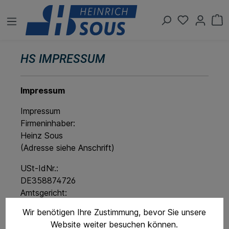
HS IMPRESSUM
Impressum
Impressum
Firmeninhaber:
Heinz Sous
(Adresse siehe Anschrift)
USt-IdNr.:
DE358874726
Amtsgericht:
Aachen / HRA1695
Wir benötigen Ihre Zustimmung, bevor Sie unsere
Website weiter besuchen können.
Anschrift