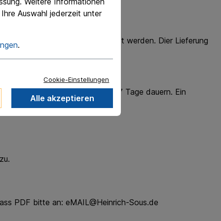
essung. Weitere Informationen
Ihre Auswahl jederzeit unter
undigen Deutz Monteur eingebaut werden. Dier Lieferung
ungen
.
Cookie-Einstellungen
tatt-Auslastung kann dies bis zu 7 Tage dauern. Ein
Alle akzeptieren
zu.
 dass PDF bitte an: eMAIL@Heinrich-Sous.de