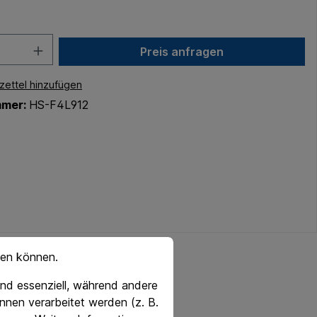
Preis anfragen
ettel hinzufügen
mmer:
HS-F4L912
hen können.
nd essenziell, während andere
nnen verarbeitet werden (z. B.