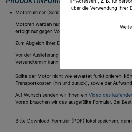
PRODUKTINFORMATIONEN "DEUTZ F4L
IP-Adressen), z. B. für pers
über die Verwendung Ihrer D
Motornummer (Seriennummer) abweichend.
Motoren werden nur an Wiederverkäufer oder gewerbl
Weite
erfolgt nur gegen Vorkasse.
Zum Abgleich Ihrer Einbausituation benötigen wir die
Vor der Auslieferung werden die Motoren in unsere We
Versandtermin kann daher nur tagesaktuell abgestim
Sollte der Motor nicht wie erwartet funktionieren, k
Transportkosten (hin und zurück), sowie der Aufwan
Auf Wunsch senden wir Ihnen ein
Video des laufende
Vorab brauchen wir das ausgefüllte Formular. Bei Bes
Bitte Download-Formular (PDF) lokal speichern, dann