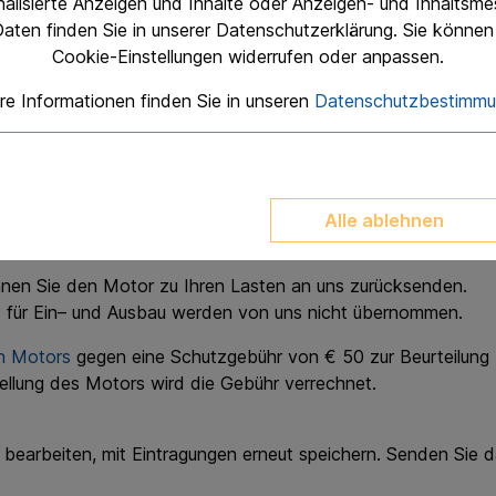
912"
onalisierte Anzeigen und Inhalte oder Anzeigen- und Inhaltsm
aten finden Sie in unserer Datenschutzerklärung. Sie können 
Cookie-Einstellungen widerrufen oder anpassen.
iche Kunden geliefert. Die Motoren müssen von einem fachk
re Informationen finden Sie in unseren
Datenschutzbestimm
 Seriennummer Ihres Motors.
rkstatt einer Inspektion unterzogen. Je nach aktueller Werks
Alle ablehnen
mt werden.
önnen Sie den Motor zu Ihren Lasten an uns zurücksenden.
d für Ein– und Ausbau werden von uns nicht übernommen.
n Motors
gegen eine Schutzgebühr von € 50 zur Beurteilung 
tellung des Motors wird die Gebühr verrechnet.
 bearbeiten, mit Eintragungen erneut speichern. Senden Sie