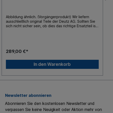
Abbildung ähnlich. (Vorgängerprodukt) Wir liefern
ausschließlich original Teile der Deutz AG. Sollten Sie
sich nicht sicher sein, ob dies das richtige Ersatzteil ist,
nehmen Sie bitte Kontakt mit uns auf. Zur
Identifizierung der Ersatzteile brauchen wir die
Motornummer Ihres Deutz-Motors. Achtung: Die
Montage des Produktes darf nur durch eine geschulte
Fachkraft erfolgen.Ein Umtausch, auch nur
289,00 €*
probehalber montierter Produkte, ist
ausgeschlossen.Für Folgeschäden nach fehlerhafter
Montage wird nicht gehaftet.
In den Warenkorb
Newsletter abonnieren
Abonnieren Sie den kostenlosen Newsletter und
verpassen Sie keine Neuigkeit oder Aktion mehr von