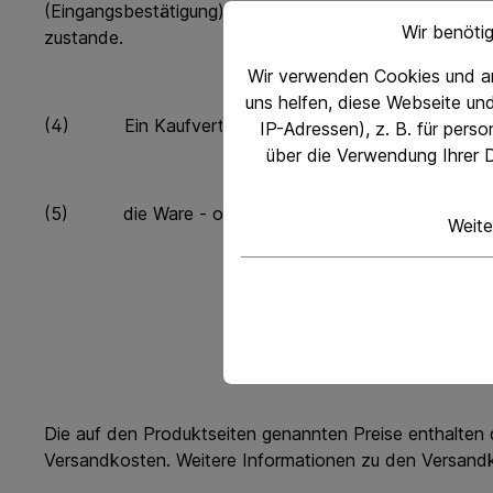
(Eingangsbestätigung). Diese Eingangsbestätigung stel
Wir benöti
zustande.
Wir verwenden Cookies und an
uns helfen, diese Webseite un
(4) Ein Kaufvertrag über die Ware kommt erst zusta
IP-Adressen), z. B. für pers
über die Verwendung Ihrer D
(5) die Ware - ohne vorherige ausdrückliche Annah
Weite
Die auf den Produktseiten genannten Preise enthalten d
Versandkosten. Weitere Informationen zu den Versandkos