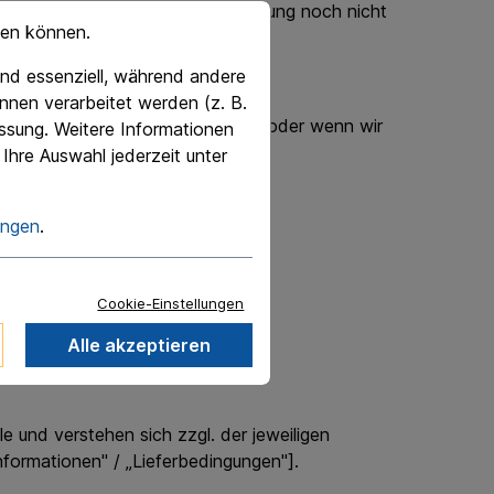
kommt durch die Eingangsbestätigung noch nicht
hen können.
nd essenziell, während andere
nnen verarbeitet werden (z. B.
erklären (Auftragsbestätigung) oder wenn wir
essung. Weitere Informationen
Ihre Auswahl jederzeit unter
ungen
.
Cookie-Einstellungen
Alle akzeptieren
 und verstehen sich zzgl. der jeweiligen
nformationen" / „Lieferbedingungen"].