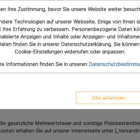
lt noch keine Annahme Ihres Kaufangebots dar. Ein Vertrag 
gen Ihre Zustimmung, bevor Sie unsere Website weiter besuc
dere Technologien auf unserer Webseite. Einige von ihnen si
d Ihre Erfahrung zu verbessern. Personenbezogene Daten kö
nde, wenn wir ausdrücklich die Annahme des Kaufangebots 
onalisierte Anzeigen und Inhalte oder Anzeigen- und Inhaltsm
aten finden Sie in unserer Datenschutzerklärung. Sie können 
Cookie-Einstellungen widerrufen oder anpassen.
meerklärung - an Sie versenden.
re Informationen finden Sie in unseren
Datenschutzbestimm
Alle ablehnen
§ 3 Preise
ie gesetzliche Mehrwertsteuer und sonstige Preisbestandteile
ten erhalten Sie auf unserer Internetseite unter [„Versandi